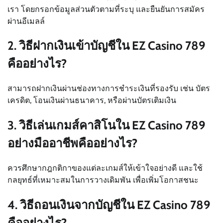
เรา โดยกรอกข้อมูลส่วนตัวตามที่ระบุ และยืนยันการสมัคร
ผ่านอีเมลล์
2. วิธีฝากเงินเข้าบัญชีใน EZ Casino 789
คืออย่างไร?
สามารถฝากเงินผ่านช่องทางการชำระเงินที่รองรับ เช่น บัตร
เครดิต, โอนเงินผ่านธนาคาร, หรือผ่านบัตรเติมเงิน
3. วิธีเล่นเกมส์คาสิโนใน EZ Casino 789
อย่างมืออาชีพคืออย่างไร?
ควรศึกษากฎกติกาของแต่ละเกมส์ให้เข้าใจอย่างดี และใช้
กลยุทธ์ที่เหมาะสมในการวางเดิมพัน เพื่อเพิ่มโอกาสชนะ
4. วิธีถอนเงินจากบัญชีใน EZ Casino 789
คืออย่างไร?