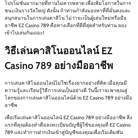
โปรโมชั่นมากมายที่ท่านไม่ควรพลาด เพื่อเพิ่มโอกาสในการ
ชนะเงินรางวัลใหญ่ ดังนั้น ถ้าท่านกำลังมองหาที่ที่มั่นคงและ
สนุกสนานในการเล่นคาสิโน ไม่ว่าจะเป็นผู้เล่นใหม่หรือมือ
อาชีพ EZ Casino 789 คือทางเลือกที่ดีที่สุดสำหรับท่าน ลอง
เข้าไปเล่นกันเถอะ!
วิธีเล่นคาสิโนออนไลน์ EZ
Casino 789 อย่างมืออาชีพ
การเล่นคาสิโนออนไลน์ไม่ใช่เรื่องยากอย่างที่คิด เมื่อคุณมี
ความรู้และเรียนรู้วิธีการเล่นเป็นอย่างดี วันนี้เราจะพาคุณสู่
โลกของการเล่นคาสิโนออนไลน์ด้วย EZ Casino 789 อย่างมือ
อาชีพ
เพื่อเริ่มเล่นคาสิโนออนไลน์ EZ Casino 789 อย่างมืออาชีพ สิ่ง
แรกที่คุณต้องทำคือลงทะเบียนบัญชีผู้ใช้ของคุณที่ EZ Casino
789 และทำการฝากเงินเข้าสู่บัญชีของคุณเพื่อเริ่มเดิมพัน