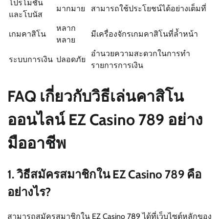
โปรโมชั่น
มากมาย
สามารถใช้ประโยชน์ได้อย่างเต็มที่
และโบนัส
หลาก
เกมคาสิโน
มีเครื่องจักรเกมคาสิโนที่ล้ำหน้า
หลาย
อำนวยความสะดวกในการทำ
ระบบการเงิน
ปลอดภัย
รายการการเงิน
FAQ เกี่ยวกับวิธีเล่นคาสิโน
ออนไลน์ EZ Casino 789 อย่าง
มืออาชีพ
1. วิธีสมัครสมาชิกใน EZ Casino 789 คือ
อย่างไร?
สามารถสมัครสมาชิกใน EZ Casino 789 ได้ที่เว็บไซต์หลักของ