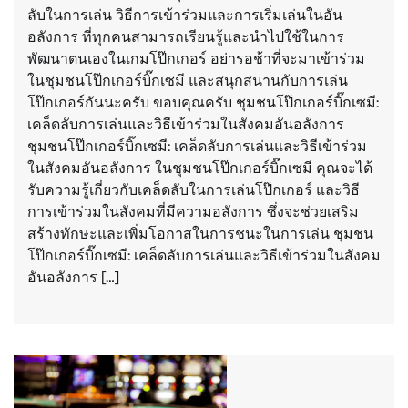
ลับในการเล่น วิธีการเข้าร่วมและการเริ่มเล่นในอัน
อลังการ ที่ทุกคนสามารถเรียนรู้และนำไปใช้ในการ
พัฒนาตนเองในเกมโป๊กเกอร์ อย่ารอช้าที่จะมาเข้าร่วม
ในชุมชนโป๊กเกอร์บิ๊กเซมี และสนุกสนานกับการเล่น
โป๊กเกอร์กันนะครับ ขอบคุณครับ ชุมชนโป๊กเกอร์บิ๊กเซมี:
เคล็ดลับการเล่นและวิธีเข้าร่วมในสังคมอันอลังการ
ชุมชนโป๊กเกอร์บิ๊กเซมี: เคล็ดลับการเล่นและวิธีเข้าร่วม
ในสังคมอันอลังการ ในชุมชนโป๊กเกอร์บิ๊กเซมี คุณจะได้
รับความรู้เกี่ยวกับเคล็ดลับในการเล่นโป๊กเกอร์ และวิธี
การเข้าร่วมในสังคมที่มีความอลังการ ซึ่งจะช่วยเสริม
สร้างทักษะและเพิ่มโอกาสในการชนะในการเล่น ชุมชน
โป๊กเกอร์บิ๊กเซมี: เคล็ดลับการเล่นและวิธีเข้าร่วมในสังคม
อันอลังการ […]