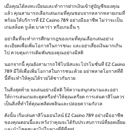
เมื่อคุณได้ลงทะเบียนและทำการฝากเงินเข้าสู่บัญชีของคุณ
แล้ว คุณสามารถเลือกเล่นเกมที่คุณชอบจากหลากหลายเกมที่
พร้อมให้บริการที่ EZ Casino 789 อย่างมืออาชีพ ไม่ว่าจะเป็น
เกมสล็อต รูเล็ต บาคาร่า หรือเกมอื่น ๆ
อย่าลืมที่จะทำการศึกษากฎของเกมที่คุณเลือกเล่นอย่าง
ละเอียดเพื่อเพิ่มโอกาสในการชนะ และอย่าเสี่ยงเงินมากเกิน
ไป ควบคุมการเดิมพันของคุณอย่างมีสติ
นอกจากนี้ คุณยังสามารถใช้โบนัสและโปรโมชั่นที่ EZ Casino
789 มีให้เพื่อเพิ่มโอกาสในการชนะด้วย อย่าพลาดโอกาสที่ดี
นี้ที่จะทำให้คุณได้รวยได้ชาวกันรวย
ในสิ่งสุดท้าย จงเล่นอย่างมีสติ ให้ความสนุกสนานและอย่า
ให้การเล่นเกมสะดุดหรือทำให้คุณเครียด การเล่นคาสิโนควร
เป็นสิ่งที่ทำให้คุณเพลิดเพลินและปล่อยความกังวล
ดังนั้น เริ่มเล่นคาสิโนออนไลน์ EZ Casino 789 อย่างมืออาชีพ
ของคุณตอนนี้และหวังว่าคุณจะได้รับประสบการณ์ที่ยอดเยี่ยม
และนำโชคชะตาไปในทางที่ดีที่สุด!